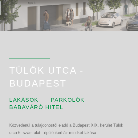
TÜLÖK UTCA -
BUDAPEST
LAKÁSOK
PARKOLÓK
BABAVÁRÓ HITEL
Közvetlenül a tulajdonostól eladó a Budapest
XIX. kerület Tülök
utca 6. szám alatt épülő ikerház mindkét lakása.