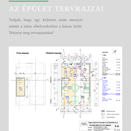
AZ ÉPÜLET TERVRAJZAI
Tudjuk, hogy egy költözés során mennyit
számít a lakás elhelyezkedése a házon belül.
Tekintse meg tervrajzainkat!