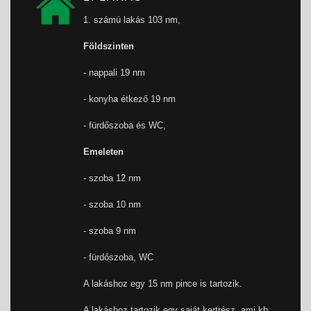
1. számú lakás 103 nm,
Földszinten
- nappali 19 nm
- konyha étkező 19 nm
- fürdőszoba és WC,
Emeleten
- szoba 12 nm
- szoba 10 nm
- szoba 9 nm
- fürdőszoba, WC
A lakáshoz egy 15 nm pince is tartozik.
A lakáshoz tartozik egy saját kertrész, ami kb.