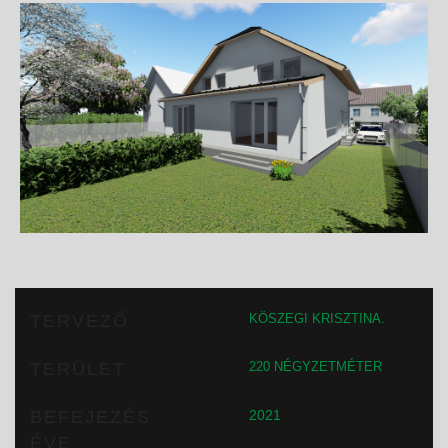
TERVEZŐ
KÖSZEGI KRISZTINA.
TERÜLET
220 NÉGYZETMÉTER
BEFEJEZÉS
2021
ÉVE