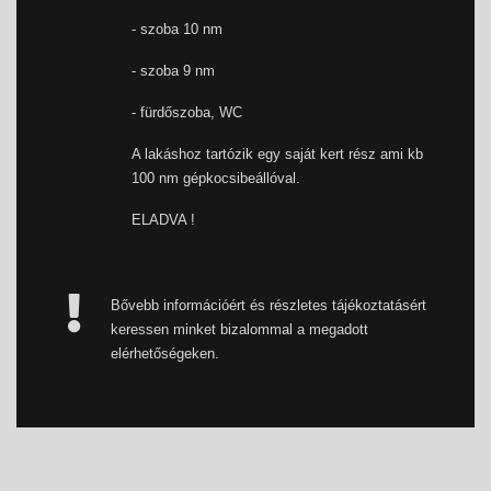
- szoba 10 nm
- szoba 9 nm
- fürdőszoba, WC
A lakáshoz tartózik egy saját kert rész ami kb
100 nm gépkocsibeállóval.
ELADVA !
Bővebb információért és részletes tájékoztatásért
keressen minket bizalommal a megadott
elérhetőségeken.