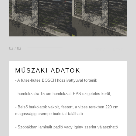
02
/
02
PREV
NEXT
MŰSZAKI ADATOK
- A fűtés-hűtés BOSCH hőszívattyúval történik
- homlokzatra 15 cm homlokzati EPS szigetelés kerül,
- Belső burkolatok vakolt, festett, a vizes terekben 220 cm
magasságig csempe burkolat található
- Szobákban laminált padló vagy igény szerint választható