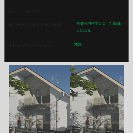
ÉPÍTTETŐ
ELHELYEZKEDÉS
BUDAPEST XIX., TÜLÖK
UTCA 6.
TERVEZÉS ÉVE
2020