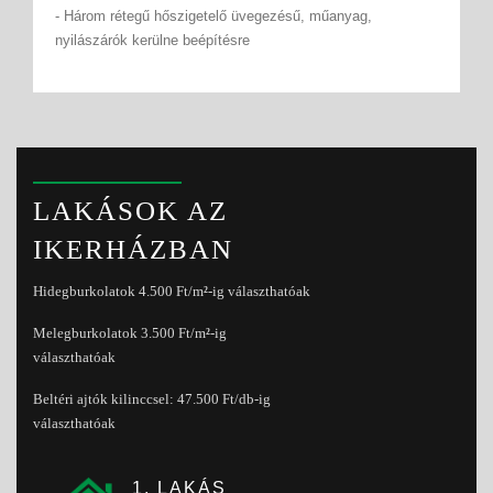
- Három rétegű hőszigetelő üvegezésű, műanyag,
nyilászárók kerülne beépítésre
LAKÁSOK AZ
IKERHÁZBAN
Hidegburkolatok 4.500 Ft/m
²
-ig választhatóak
Melegburkolatok 3.500 Ft/m
²
-ig
választhatóak
Beltéri ajtók kilinccsel: 47.500 Ft/db-ig
választhatóak
1. LAKÁS