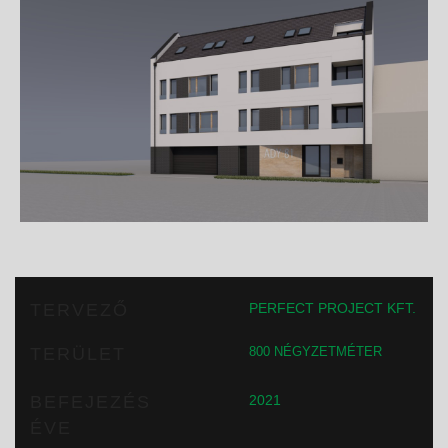
TERVEZŐ
PERFECT PROJECT KFT.
TERÜLET
800 NÉGYZETMÉTER
BEFEJEZÉS
2021
ÉVE