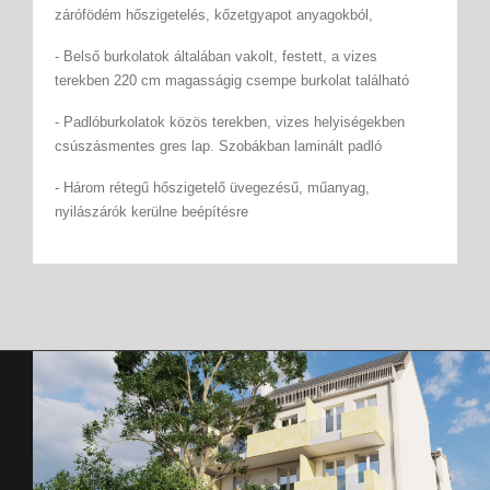
zárófödém hőszigetelés, kőzetgyapot anyagokból,
- Belső burkolatok általában vakolt, festett, a vizes
terekben 220 cm magasságig csempe burkolat található
- Padlóburkolatok közös terekben, vizes helyiségekben
csúszásmentes gres lap. Szobákban laminált padló
- Három rétegű hőszigetelő üvegezésű, műanyag,
nyilászárók kerülne beépítésre