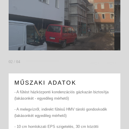
02
/
04
PREV
NEXT
MŰSZAKI ADATOK
- A fűtést házközponti kondenzációs gázkazán biztosítja
(lakásonkét - egyedileg mérhető)
- A melegvízről, indirekt fűtésű HMV tároló gondoskodik
(lakásonkét egyedileg mérhető)
- 10 cm homlokzati EPS szigetelés, 30 cm közötti