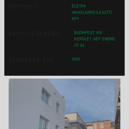
ÉPÍTTETŐ
ÉLETFA
INGATLANFEJLESZTŐ
KFT.
ELHELYEZKEDÉS
BUDAPEST XIX.
KERÜLET, ADY ENDRE
ÚT 81.
TERVEZÉS ÉVE
2020